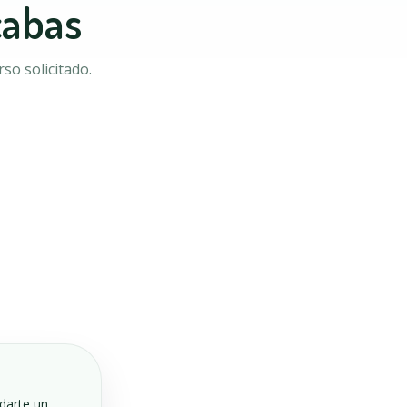
cabas
so solicitado.
ndarte un