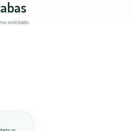
cabas
so solicitado.
ndarte un