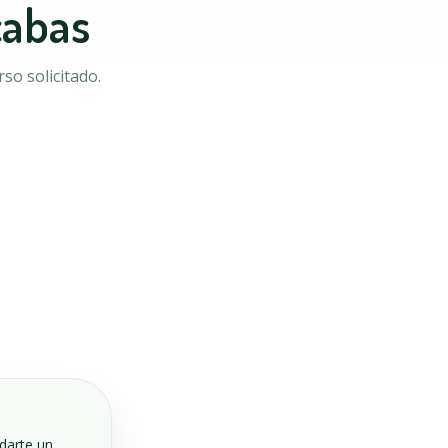
cabas
so solicitado.
ndarte un