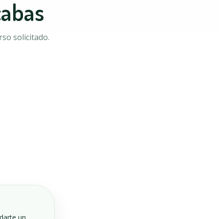
cabas
so solicitado.
ndarte un