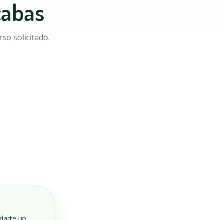
cabas
so solicitado.
ndarte un