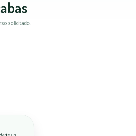
cabas
so solicitado.
ndarte un