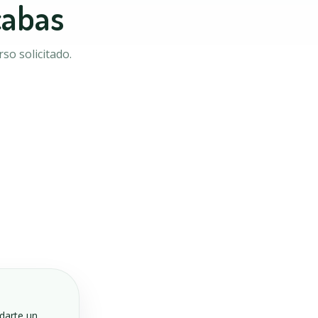
cabas
so solicitado.
ndarte un